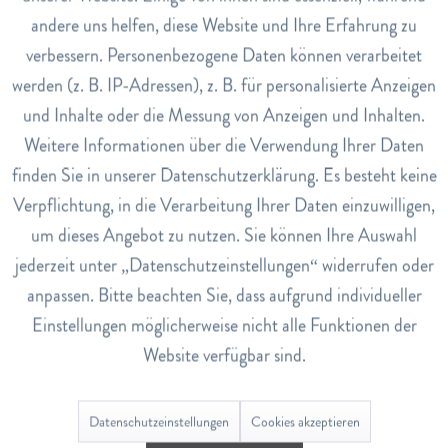
Anwendung
andere uns helfen, diese Website und Ihre Erfahrung zu
Inaktiv
Marketing
Giessen Sie den Tee mit sprudelnd kochendem Wasser auf
verbessern. Personenbezogene Daten können verarbeitet
und lassen Sie ihn mindestens 5 Minuten ziehen.
werden (z. B. IP-Adressen), z. B. für personalisierte Anzeigen
Inaktiv
Art.Nr.
Tracking
und Inhalte oder die Messung von Anzeigen und Inhalten.
110012935
Weitere Informationen über die Verwendung Ihrer Daten
Inaktiv
EAN
Service
finden Sie in unserer Datenschutzerklärung. Es besteht keine
7612102300365
Verpflichtung, in die Verarbeitung Ihrer Daten einzuwilligen,
Lagerbestand
um dieses Angebot zu nutzen. Sie können Ihre Auswahl
3
jederzeit unter „Datenschutzeinstellungen“ widerrufen oder
anpassen. Bitte beachten Sie, dass aufgrund individueller
Bewertungen
0
Einstellungen möglicherweise nicht alle Funktionen der
Website verfügbar sind.
Bewertungen lesen, schreiben und diskutieren...
mehr
Datenschutzeinstellungen
Cookies akzeptieren
Ähnliche Artikel