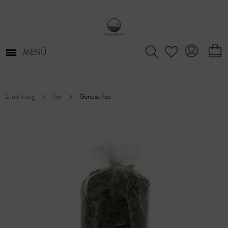
MENÜ
Ernährung
Tee
Genuss Tee