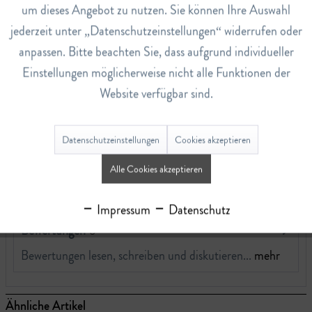
um dieses Angebot zu nutzen. Sie können Ihre Auswahl
Nährwerte pro 100g: Energie 818kJ (195kcal)
jederzeit unter „Datenschutzeinstellungen“ widerrufen oder
Fett < 0.5g
anpassen. Bitte beachten Sie, dass aufgrund individueller
-davon gesättigte Fettsäuren < 0.1g
Einstellungen möglicherweise nicht alle Funktionen der
Kohlenhydrate 47g
Website verfügbar sind.
-davon Zucker 47g
Ballaststoffe < 0.5g
Datenschutzeinstellungen
Cookies akzeptieren
Eiweiss < 0.5g
Salz < 0.01g
Alle Cookies akzeptieren
Impressum
Datenschutz
Bewertungen
0
Bewertungen lesen, schreiben und diskutieren...
mehr
Ähnliche Artikel