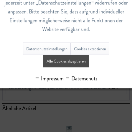
jederzeit unter „Datenschutzeinstellungen“ widerrufen oder
Art.Nr.
anpassen. Bitte beachten Sie, dass aufgrund individueller
110014311
Einstellungen möglicherweise nicht alle Funktionen der
EAN
Website verfügbar sind.
7640106036386
Lagerbestand
Datenschutzeinstellungen
Cookies akzeptieren
2
Alle Cookies akzeptieren
Bewertungen
0
Impressum
Datenschutz
Bewertungen lesen, schreiben und diskutieren...
mehr
Ähnliche Artikel