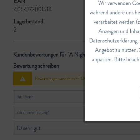
EAN
Wir verwenden Cook
Funktionale
4054172001514
während andere uns he
Lagerbestand
verarbeitet werden (z
Marketing
2
Anzeigen und Inhal
Datenschutzerklärung. E
Tracking
Angebot zu nutzen. 
Kundenbewertungen für "A Nightingales's Dream Eau de 
anpassen. Bitte beacht
Service
Bewertung schreiben
Bewertungen werden nach Überprüfung freigeschaltet.