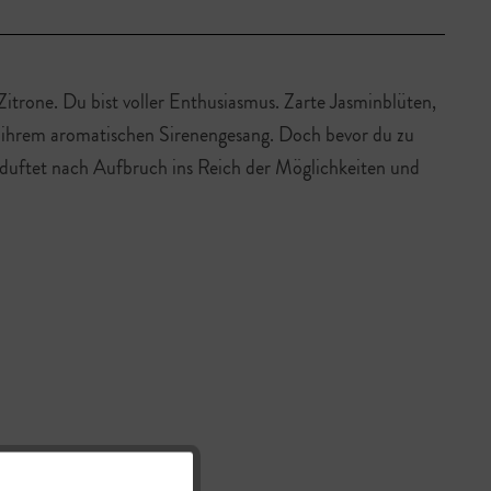
trone. Du bist voller Enthusiasmus. Zarte Jasminblüten,
 ihrem aromatischen Sirenengesang. Doch bevor du zu
 duftet nach Aufbruch ins Reich der Möglichkeiten und