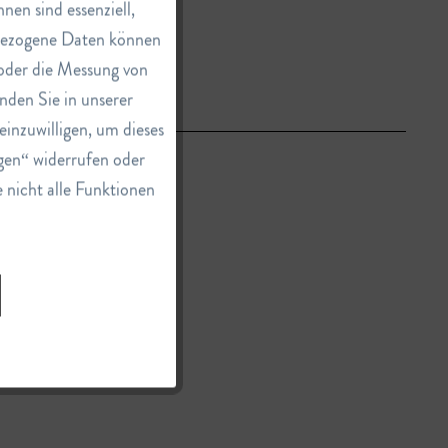
Aktiv
en sind essenziell,
nbezogene Daten können
e oder die Messung von
Inaktiv
nden Sie in unserer
einzuwilligen, um dieses
Inaktiv
gen“ widerrufen oder
e nicht alle Funktionen
Inaktiv