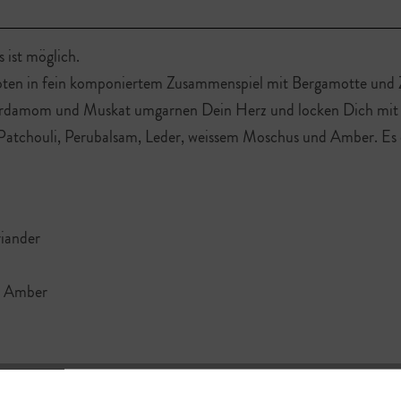
s ist möglich.
Noten in fein komponiertem Zusammenspiel mit Bergamotte und Zi
 Kardamom und Muskat umgarnen Dein Herz und locken Dich mit
s Patchouli, Perubalsam, Leder, weissem Moschus und Amber. Es
riander
s, Amber