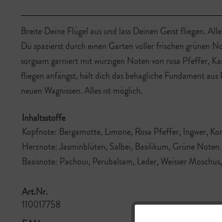
Breite Deine Flügel aus und lass Deinen Geist fliegen. Alle
Du spazierst durch einen Garten voller frischen grünen 
sorgsam garniert mit würzigen Noten von rosa Pfeffer,
fliegen anfängst, hält dich das behagliche Fundament au
neuen Wagnissen. Alles ist möglich.
Inhaltsstoffe
Kopfnote: Bergamotte, Limone, Rosa Pfeffer, Ingwer, Ko
Herznote: Jasminblüten, Salbei, Basilikum, Grüne Noten
Basisnote: Pachoui, Perubalsam, Leder, Weisser Moschu
Art.Nr.
110017758