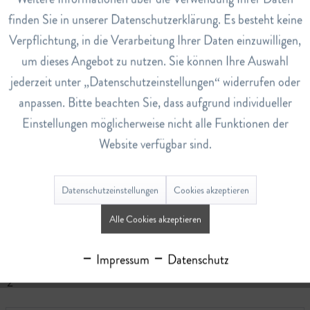
Inaktiv
Service
finden Sie in unserer Datenschutzerklärung. Es besteht keine
Hinweise
Verpflichtung, in die Verarbeitung Ihrer Daten einzuwilligen,
Hergestellt in der Schweiz.
um dieses Angebot zu nutzen. Sie können Ihre Auswahl
INCI
jederzeit unter „Datenschutzeinstellungen“ widerrufen oder
Alcohol Denat., Fragrance, Water, Coumarin, Limonene,
anpassen. Bitte beachten Sie, dass aufgrund individueller
Alpha-Isomethyl Ionone, Benzyl Alcohol, Benzyl Benzoate,
Einstellungen möglicherweise nicht alle Funktionen der
Benzyl Cinnamate, Cinnamal, Cinnamyl Alcohol, Citral,
Website verfügbar sind.
Citronellol, Eugenol, Geraniol, Linalool.
Art.Nr.
110017529
Datenschutzeinstellungen
Cookies akzeptieren
EAN
Alle Cookies akzeptieren
7649988995552
Impressum
Datenschutz
Lagerbestand
2