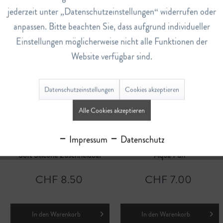
jederzeit unter „Datenschutzeinstellungen“ widerrufen oder
CHF 27.20
CHF 6.20
anpassen. Bitte beachten Sie, dass aufgrund individueller
Einstellungen möglicherweise nicht alle Funktionen der
Website verfügbar sind.
Details
In den
Warenkorb
Datenschutzeinstellungen
Cookies akzeptieren
Alle Cookies akzeptieren
Impressum
Datenschutz
Soft Silicone Zuschneidbar
Aqua Fun
CHF 8.50
CHF 7.00
In den
Warenkorb
In den
Warenkorb