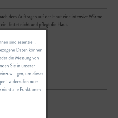
nach dem Auftragen auf der Haut eine intensive Wärme
in, fettet nicht und pflegt die Haut.
Aktiv
en sind essenziell,
nbezogene Daten können
e oder die Messung von
Inaktiv
nden Sie in unserer
einzuwilligen, um dieses
Inaktiv
gen“ widerrufen oder
e nicht alle Funktionen
Inaktiv