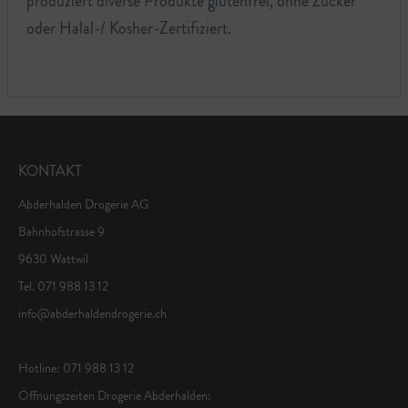
produziert diverse Produkte glutenfrei, ohne Zucker
oder Halal-/ Kosher-Zertifiziert.
KONTAKT
Abderhalden Drogerie AG
Bahnhofstrasse 9
9630 Wattwil
Tel. 071 988 13 12
info@abderhaldendrogerie.ch
Hotline: 071 988 13 12
Öffnungszeiten Drogerie Abderhalden: