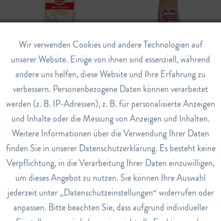
Aktiv
Wir verwenden Cookies und andere Technologien auf
Funktionale
unserer Website. Einige von ihnen sind essenziell, während
Backpulver Ohne Phosphat
Gelimo
andere uns helfen, diese Website und Ihre Erfahrung zu
Inaktiv
Marketing
verbessern. Personenbezogene Daten können verarbeitet
CHF 1.50
CHF 19.80
werden (z. B. IP-Adressen), z. B. für personalisierte Anzeigen
Inaktiv
Tracking
und Inhalte oder die Messung von Anzeigen und Inhalten.
In den
Warenkorb
In den
Warenkorb
Weitere Informationen über die Verwendung Ihrer Daten
Inaktiv
Service
finden Sie in unserer Datenschutzerklärung. Es besteht keine
Verpflichtung, in die Verarbeitung Ihrer Daten einzuwilligen,
um dieses Angebot zu nutzen. Sie können Ihre Auswahl
jederzeit unter „Datenschutzeinstellungen“ widerrufen oder
anpassen. Bitte beachten Sie, dass aufgrund individueller
Bio Soja Vollkorn Spaghetti
Bio Soja Vollkorn Maccaroni