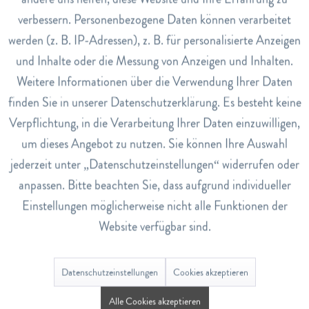
Marketing
EAN
verbessern. Personenbezogene Daten können verarbeitet
4020829005808
werden (z. B. IP-Adressen), z. B. für personalisierte Anzeigen
Inaktiv
Tracking
Lagerbestand
und Inhalte oder die Messung von Anzeigen und Inhalten.
0
Weitere Informationen über die Verwendung Ihrer Daten
Inaktiv
Service
Pflegenanleitung
finden Sie in unserer Datenschutzerklärung. Es besteht keine
Nach Belieben mehrere Innenkappen des Moor Lavendel
Verpflichtung, in die Verarbeitung Ihrer Daten einzuwilligen,
Bades direkt in den Wasserstrahl geben.
um dieses Angebot zu nutzen. Sie können Ihre Auswahl
jederzeit unter „Datenschutzeinstellungen“ widerrufen oder
anpassen. Bitte beachten Sie, dass aufgrund individueller
Bewertungen
0
Einstellungen möglicherweise nicht alle Funktionen der
Bewertungen lesen, schreiben und diskutieren...
mehr
Website verfügbar sind.
Ähnliche Artikel
Datenschutzeinstellungen
Cookies akzeptieren
Alle Cookies akzeptieren