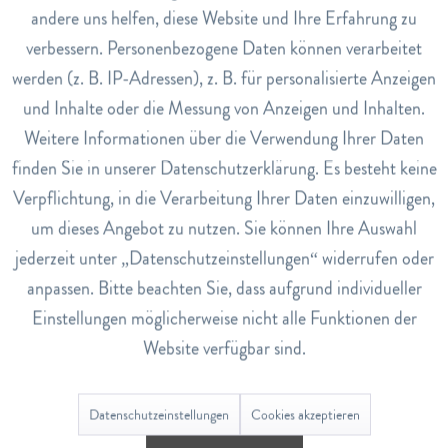
andere uns helfen, diese Website und Ihre Erfahrung zu
Inaktiv
Marketing
verbessern. Personenbezogene Daten können verarbeitet
werden (z. B. IP-Adressen), z. B. für personalisierte Anzeigen
Art.Nr.
Inaktiv
Tracking
und Inhalte oder die Messung von Anzeigen und Inhalten.
6566725
Weitere Informationen über die Verwendung Ihrer Daten
EAN
Inaktiv
Service
finden Sie in unserer Datenschutzerklärung. Es besteht keine
818046000393
Verpflichtung, in die Verarbeitung Ihrer Daten einzuwilligen,
Lagerbestand
um dieses Angebot zu nutzen. Sie können Ihre Auswahl
0
jederzeit unter „Datenschutzeinstellungen“ widerrufen oder
anpassen. Bitte beachten Sie, dass aufgrund individueller
Bewertungen
0
Einstellungen möglicherweise nicht alle Funktionen der
Bewertungen lesen, schreiben und diskutieren...
mehr
Website verfügbar sind.
Datenschutzeinstellungen
Cookies akzeptieren
Ähnliche Artikel