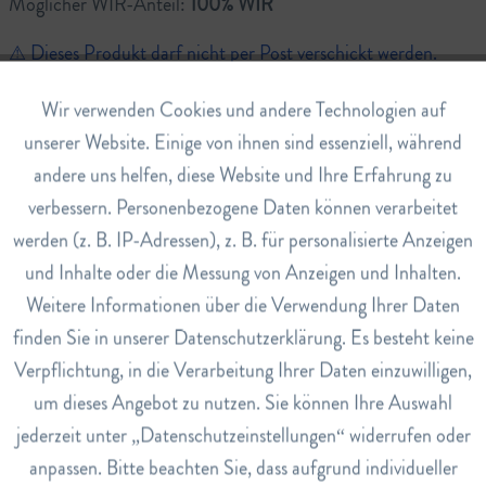
Möglicher WIR-Anteil:
100% WIR
⚠ Dieses Produkt darf nicht per Post verschickt werden.
Aktiv
Wir verwenden Cookies und andere Technologien auf
Funktionale
50 Milliliter
unserer Website. Einige von ihnen sind essenziell, während
Merken
Bewerten
andere uns helfen, diese Website und Ihre Erfahrung zu
Inaktiv
Marketing
verbessern. Personenbezogene Daten können verarbeitet
werden (z. B. IP-Adressen), z. B. für personalisierte Anzeigen
Inaktiv
Tracking
Art.Nr.
und Inhalte oder die Messung von Anzeigen und Inhalten.
110005185
Weitere Informationen über die Verwendung Ihrer Daten
Inaktiv
Service
EAN
finden Sie in unserer Datenschutzerklärung. Es besteht keine
2000100051851
Verpflichtung, in die Verarbeitung Ihrer Daten einzuwilligen,
Lagerbestand
um dieses Angebot zu nutzen. Sie können Ihre Auswahl
7
jederzeit unter „Datenschutzeinstellungen“ widerrufen oder
anpassen. Bitte beachten Sie, dass aufgrund individueller