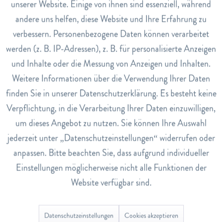
unserer Website. Einige von ihnen sind essenziell, während
Hinweise
andere uns helfen, diese Website und Ihre Erfahrung zu
Inaktiv
Marketing
Duftneutral. Anwendung verdünnt oder unverdünnt. Für
verbessern. Personenbezogene Daten können verarbeitet
Kinder unerrreichbar aufbewahren.
werden (z. B. IP-Adressen), z. B. für personalisierte Anzeigen
Inaktiv
Tracking
Art.Nr.
und Inhalte oder die Messung von Anzeigen und Inhalten.
6467644
Weitere Informationen über die Verwendung Ihrer Daten
Inaktiv
Service
EAN
finden Sie in unserer Datenschutzerklärung. Es besteht keine
4007547333031
Verpflichtung, in die Verarbeitung Ihrer Daten einzuwilligen,
um dieses Angebot zu nutzen. Sie können Ihre Auswahl
Lagerbestand
jederzeit unter „Datenschutzeinstellungen“ widerrufen oder
0
anpassen. Bitte beachten Sie, dass aufgrund individueller
Einstellungen möglicherweise nicht alle Funktionen der
Bewertungen
0
Website verfügbar sind.
Bewertungen lesen, schreiben und diskutieren...
mehr
Datenschutzeinstellungen
Cookies akzeptieren