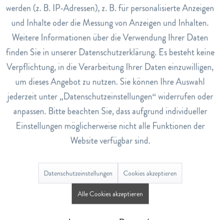
werden (z. B. IP-Adressen), z. B. für personalisierte Anzeigen
EAN
Inaktiv
Tracking
und Inhalte oder die Messung von Anzeigen und Inhalten.
4007547207004
Weitere Informationen über die Verwendung Ihrer Daten
Lagerbestand
Inaktiv
Service
finden Sie in unserer Datenschutzerklärung. Es besteht keine
0
Verpflichtung, in die Verarbeitung Ihrer Daten einzuwilligen,
um dieses Angebot zu nutzen. Sie können Ihre Auswahl
Bewertungen
0
jederzeit unter „Datenschutzeinstellungen“ widerrufen oder
Bewertungen lesen, schreiben und diskutieren...
mehr
anpassen. Bitte beachten Sie, dass aufgrund individueller
Einstellungen möglicherweise nicht alle Funktionen der
Website verfügbar sind.
Ähnliche Artikel
Datenschutzeinstellungen
Cookies akzeptieren
Alle Cookies akzeptieren