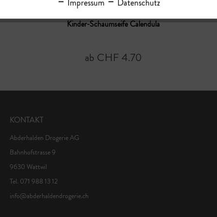
Impressum
Datenschutz
Kinder-Schaumseife Calendula
ab CHF 4.70
KONTAKT
Abderhalden Drogerie AG
Bahnhofstrasse 9
9630 Wattwil
Tel. 071 988 13 12
info@abderhaldendrogerie.ch