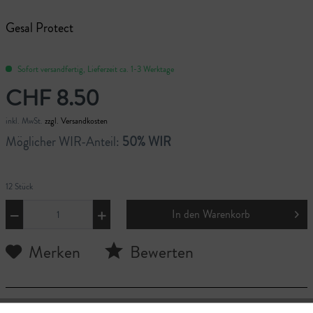
Gesal Protect
Sofort versandfertig, Lieferzeit ca. 1-3 Werktage
CHF 8.50
inkl. MwSt.
zzgl. Versandkosten
Möglicher WIR-Anteil:
50% WIR
12 Stück
In den
Warenkorb
Merken
Bewerten
Das Gesal Motten-Papier schützt Textilien und Pelze