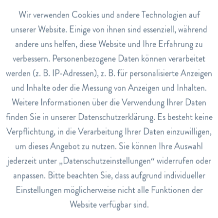
während 6 Monaten vor einem Befall durch Motten und
Aktiv
Wir verwenden Cookies und andere Technologien auf
Funktionale
deren Frass-Schäden. Geruchlos – schützt 6 Monate.
unserer Website. Einige von ihnen sind essenziell, während
andere uns helfen, diese Website und Ihre Erfahrung zu
Inaktiv
Marketing
Anwendung
verbessern. Personenbezogene Daten können verarbeitet
Verwenden Sie bei einer kleinen Schublade 1-2 Blätter. Bei
werden (z. B. IP-Adressen), z. B. für personalisierte Anzeigen
Inaktiv
einer grossen Schublade oder Truhe können Sie bis zu 6
Tracking
und Inhalte oder die Messung von Anzeigen und Inhalten.
Blätter verwenden.
Weitere Informationen über die Verwendung Ihrer Daten
Inaktiv
Art.Nr.
Service
finden Sie in unserer Datenschutzerklärung. Es besteht keine
3026075
Verpflichtung, in die Verarbeitung Ihrer Daten einzuwilligen,
EAN
um dieses Angebot zu nutzen. Sie können Ihre Auswahl
7640109502802
jederzeit unter „Datenschutzeinstellungen“ widerrufen oder
Lagerbestand
anpassen. Bitte beachten Sie, dass aufgrund individueller
41
Einstellungen möglicherweise nicht alle Funktionen der
Website verfügbar sind.