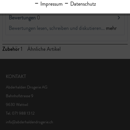
Impressum
Datenschutz
Bewertungen
0
Bewertungen lesen, schreiben und diskutieren...
mehr
Zubehör
1
Ähnliche Artikel
KONTAKT
Abderhalden Drogerie AG
Bahnhofstrasse 9
9630 Wattwil
Tel. 071 988 13 12
info@abderhaldendrogerie.ch