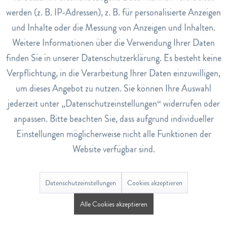
werden (z. B. IP-Adressen), z. B. für personalisierte Anzeigen
Fixierhosen getragen - für einen körpernahen Sitz.
Inaktiv
Tracking
und Inhalte oder die Messung von Anzeigen und Inhalten.
Saugstärken
Weitere Informationen über die Verwendung Ihrer Daten
Inaktiv
Service
Normal 5/8
finden Sie in unserer Datenschutzerklärung. Es besteht keine
Plus 6/8
Verpflichtung, in die Verarbeitung Ihrer Daten einzuwilligen,
Extra 6.5/8
um dieses Angebot zu nutzen. Sie können Ihre Auswahl
Super 7/8
jederzeit unter „Datenschutzeinstellungen“ widerrufen oder
Maxi 8/8
anpassen. Bitte beachten Sie, dass aufgrund individueller
Einstellungen möglicherweise nicht alle Funktionen der
Art.Nr.
Website verfügbar sind.
6190361
EAN
Datenschutzeinstellungen
Cookies akzeptieren
7322540696011
Alle Cookies akzeptieren
Lagerbestand
0