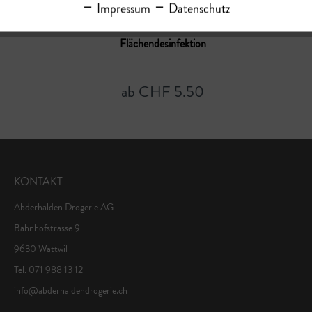
Impressum
Datenschutz
Flächendesinfektion
ab CHF 5.50
KONTAKT
Abderhalden Drogerie AG
Bahnhofstrasse 9
9630 Wattwil
Tel. 071 988 13 12
info@abderhaldendrogerie.ch