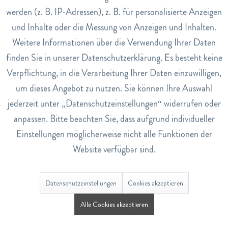
werden (z. B. IP-Adressen), z. B. für personalisierte Anzeigen
Inaktiv
Tracking
EAN
und Inhalte oder die Messung von Anzeigen und Inhalten.
7640170590128
Weitere Informationen über die Verwendung Ihrer Daten
Inaktiv
Service
Lagerbestand
finden Sie in unserer Datenschutzerklärung. Es besteht keine
2
Verpflichtung, in die Verarbeitung Ihrer Daten einzuwilligen,
um dieses Angebot zu nutzen. Sie können Ihre Auswahl
Bewertungen
0
jederzeit unter „Datenschutzeinstellungen“ widerrufen oder
anpassen. Bitte beachten Sie, dass aufgrund individueller
Bewertungen lesen, schreiben und diskutieren...
mehr
Einstellungen möglicherweise nicht alle Funktionen der
Website verfügbar sind.
Ähnliche Artikel
Datenschutzeinstellungen
Cookies akzeptieren
Alle Cookies akzeptieren