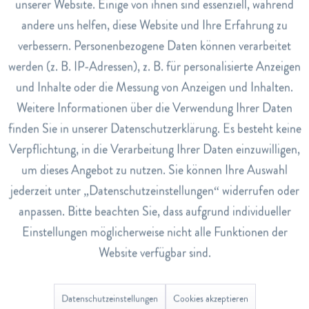
unserer Website. Einige von ihnen sind essenziell, während
für natürliches Vitamin C), Ascorbinsäure (2,96 %)
andere uns helfen, diese Website und Ihre Erfahrung zu
Inaktiv
Marketing
verbessern. Personenbezogene Daten können verarbeitet
Hinweise
werden (z. B. IP-Adressen), z. B. für personalisierte Anzeigen
Hergestellt in der Schweiz. Ohne Gluten, Lactose,
Inaktiv
Tracking
künstliche Farb- und Aromastoffe, Gentechnik. 100 %
und Inhalte oder die Messung von Anzeigen und Inhalten.
vegetarisch. Die angegebene Tagesdosis sollte nicht
Weitere Informationen über die Verwendung Ihrer Daten
Inaktiv
Service
überschritten werden. Ausserhalb der Reichweite von
finden Sie in unserer Datenschutzerklärung. Es besteht keine
Kindern aufbewahren. Nahrungsergänzungsmittel sind kein
Verpflichtung, in die Verarbeitung Ihrer Daten einzuwilligen,
Ersatz für eine abwechslungsreiche Ernährung.
um dieses Angebot zu nutzen. Sie können Ihre Auswahl
Dosierung
jederzeit unter „Datenschutzeinstellungen“ widerrufen oder
3x täglich 1-4 Kapseln mit Flüssigkeit zu den Mahlzeiten
anpassen. Bitte beachten Sie, dass aufgrund individueller
einnehmen.
Einstellungen möglicherweise nicht alle Funktionen der
Art.Nr.
Website verfügbar sind.
7668439
EAN
Datenschutzeinstellungen
Cookies akzeptieren