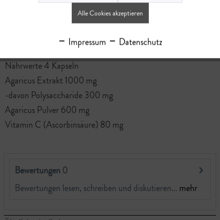
9009330014009
Alle Cookies akzeptieren
Lagerbestand
0
Impressum
Datenschutz
Nährwerte
Nährwerte 4 Kapseln
Agaricus Extrakt 1000 mg
-davon Polysaccharide 300 mg
Agaricus Pulver 600 mg
Vitamin C (Ascorbinsäure) 80 mg
Bewertungen
0
Bewertungen lesen, schreiben und diskutieren...
mehr