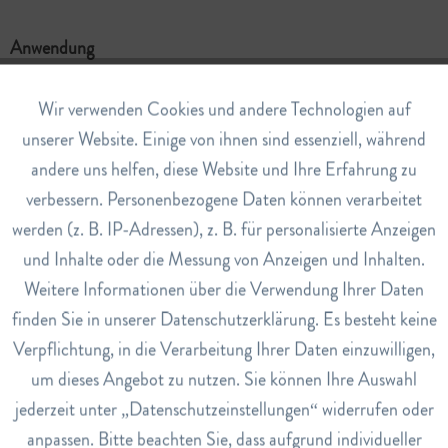
Anwendung
Aus Sicherheitsgründen wird die Anwendung zu zweit
durchgeführt. Ihr Partner liegt in Seitenlage, Sie sitzen vor
Aktiv
Wir verwenden Cookies und andere Technologien auf
Funktionale
dem Kopf und zünden die Ohrkerze an und setzen diese mit
unserer Website. Einige von ihnen sind essenziell, während
leichtem Druck und Drehung in den äusseren Gehörgang
andere uns helfen, diese Website und Ihre Erfahrung zu
Inaktiv
Marketing
ein. Sie sollte senkrecht stehen und am Ohr abdichtend
verbessern. Personenbezogene Daten können verarbeitet
aufsitzen. Die Brenndauer beträgt ca. 10min. und sie darf
nicht weiter als zur roten Markierung herunterbrennen.
werden (z. B. IP-Adressen), z. B. für personalisierte Anzeigen
Inaktiv
Tracking
Nehmen Sie sie vorsichtig aus dem Ohr und löschen sie in
und Inhalte oder die Messung von Anzeigen und Inhalten.
einem bereitgestellten Wasserglas.
Weitere Informationen über die Verwendung Ihrer Daten
Inaktiv
Service
finden Sie in unserer Datenschutzerklärung. Es besteht keine
Hinweise
Nach der Anwendung 15-20 Minuten ruhen.
Verpflichtung, in die Verarbeitung Ihrer Daten einzuwilligen,
um dieses Angebot zu nutzen. Sie können Ihre Auswahl
Art.Nr.
jederzeit unter „Datenschutzeinstellungen“ widerrufen oder
110013845
anpassen. Bitte beachten Sie, dass aufgrund individueller