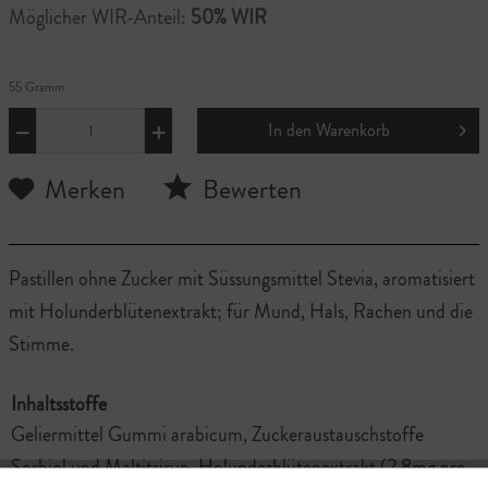
Möglicher WIR-Anteil:
50% WIR
55 Gramm
In den
Warenkorb
Merken
Bewerten
Pastillen ohne Zucker mit Süssungsmittel Stevia, aromatisiert
mit Holunderblütenextrakt; für Mund, Hals, Rachen und die
Stimme.
Inhaltsstoffe
Geliermittel Gummi arabicum, Zuckeraustauschstoffe
Sorbiol und Maltitsirup, Holunderblütenextrakt (2.8mg pro