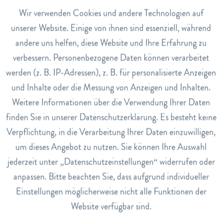
Pastille), Holunderaroma, Zitronenaroma, Säuerungsmittel
Aktiv
Wir verwenden Cookies und andere Technologien auf
Funktionale
Citronensäure, Süssstoff Stevia rebaudiana, Überzugsmittel
unserer Website. Einige von ihnen sind essenziell, während
(Carnaubawachs, Kokos- und Rapsöl).
andere uns helfen, diese Website und Ihre Erfahrung zu
Inaktiv
Marketing
verbessern. Personenbezogene Daten können verarbeitet
Dosierung
werden (z. B. IP-Adressen), z. B. für personalisierte Anzeigen
Inaktiv
6-10 Pastillen pro Tag
Tracking
und Inhalte oder die Messung von Anzeigen und Inhalten.
Art.Nr.
Weitere Informationen über die Verwendung Ihrer Daten
2698128
Inaktiv
Service
finden Sie in unserer Datenschutzerklärung. Es besteht keine
EAN
Verpflichtung, in die Verarbeitung Ihrer Daten einzuwilligen,
7640106959821
um dieses Angebot zu nutzen. Sie können Ihre Auswahl
Lagerbestand
jederzeit unter „Datenschutzeinstellungen“ widerrufen oder
0
anpassen. Bitte beachten Sie, dass aufgrund individueller
Einstellungen möglicherweise nicht alle Funktionen der
Nährwerte
Website verfügbar sind.
Nährwerte pro 100g