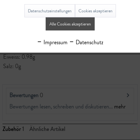
Energie: 872kJ, 213kcal
Fett: 2.09g
Datenschutzeinstellungen
Cookies akzeptieren
-davon einfach ungesättigte Fettsäuren: 2.09g
Alle Cookies akzeptieren
Kohlenhydrate: 39.56g
-davon mehrwertige Alkohole: 39.56g
Impressum
Datenschutz
Nahrungsfasern: 47.8g
Eiweiss: 0.98g
Salz: 0g
Bewertungen
0
Bewertungen lesen, schreiben und diskutieren...
mehr
Zubehör
1
Ähnliche Artikel