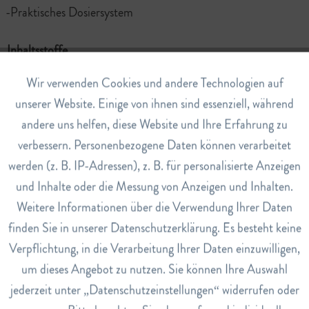
-Praktisches Dosiersystem
Inhaltsstoffe
Hyaluronsäure (1mg/ml), Euphrasia officinalis
Aktiv
Wir verwenden Cookies und andere Technologien auf
Funktionale
(Augentrost), Natriumchlorid, Borsäure,
unserer Website. Einige von ihnen sind essenziell, während
Dinatriumtetraborat-Decahydrat, Wasser, ohne
andere uns helfen, diese Website und Ihre Erfahrung zu
Inaktiv
Marketing
Konservierungsmittel
verbessern. Personenbezogene Daten können verarbeitet
werden (z. B. IP-Adressen), z. B. für personalisierte Anzeigen
Inaktiv
Hinweise
Tracking
und Inhalte oder die Messung von Anzeigen und Inhalten.
Nach der Erstöffnung 6 Monate haltbar.
Weitere Informationen über die Verwendung Ihrer Daten
Dosierung
Inaktiv
Service
finden Sie in unserer Datenschutzerklärung. Es besteht keine
Erwachsene: 4-5 x pro Tag ein Tropfen pro Auge. Kinder ab
Verpflichtung, in die Verarbeitung Ihrer Daten einzuwilligen,
12 Jahren: 1-2 x pro Tag ein Tropfen pro Auge.
um dieses Angebot zu nutzen. Sie können Ihre Auswahl
Art.Nr.
jederzeit unter „Datenschutzeinstellungen“ widerrufen oder
5580901