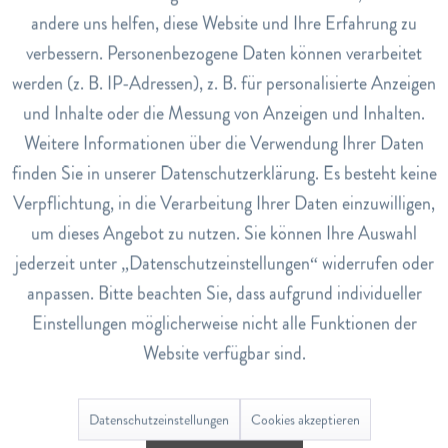
Anwendung
andere uns helfen, diese Website und Ihre Erfahrung zu
Inaktiv
Bei Bedarf mehrmals täglich sanft auf die betroffenen
Marketing
verbessern. Personenbezogene Daten können verarbeitet
Stellen auftragen.
werden (z. B. IP-Adressen), z. B. für personalisierte Anzeigen
Art.Nr.
Inaktiv
Tracking
und Inhalte oder die Messung von Anzeigen und Inhalten.
1628290
Weitere Informationen über die Verwendung Ihrer Daten
EAN
Inaktiv
Service
finden Sie in unserer Datenschutzerklärung. Es besteht keine
7640104630036
Verpflichtung, in die Verarbeitung Ihrer Daten einzuwilligen,
Lagerbestand
um dieses Angebot zu nutzen. Sie können Ihre Auswahl
4
jederzeit unter „Datenschutzeinstellungen“ widerrufen oder
anpassen. Bitte beachten Sie, dass aufgrund individueller
Bewertungen
0
Einstellungen möglicherweise nicht alle Funktionen der
Website verfügbar sind.
Bewertungen lesen, schreiben und diskutieren...
mehr
Datenschutzeinstellungen
Cookies akzeptieren
Ähnliche Artikel