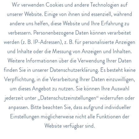
Carota Sativa Seed Oil, Daucus Carota Sativa Seed
Aktiv
Wir verwenden Cookies und andere Technologien auf
Funktionale
Extract, Arachis Hypogaea Oil, CI 47000, CI 26100,
unserer Website. Einige von ihnen sind essenziell, während
Glyceryl Stearate, Citric Acid, BHT, Ascorbyl Palmitate
andere uns helfen, diese Website und Ihre Erfahrung zu
Inaktiv
Marketing
verbessern. Personenbezogene Daten können verarbeitet
Anwendung
werden (z. B. IP-Adressen), z. B. für personalisierte Anzeigen
Inaktiv
Tracking
Bei Bedarf mehrmals täglich anwenden.
und Inhalte oder die Messung von Anzeigen und Inhalten.
Weitere Informationen über die Verwendung Ihrer Daten
Art.Nr.
Inaktiv
Service
2712294
finden Sie in unserer Datenschutzerklärung. Es besteht keine
Verpflichtung, in die Verarbeitung Ihrer Daten einzuwilligen,
EAN
um dieses Angebot zu nutzen. Sie können Ihre Auswahl
7640106950163
jederzeit unter „Datenschutzeinstellungen“ widerrufen oder
Lagerbestand
anpassen. Bitte beachten Sie, dass aufgrund individueller
0
Einstellungen möglicherweise nicht alle Funktionen der
Website verfügbar sind.
Bewertungen
0