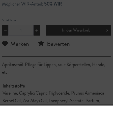
Möglicher WIR-Anteil:
50% WIR
50 Milliliter
In den
Warenkorb
Merken
Bewerten
Aprikosenöl-Pflege für Lippen, raue Körperstellen, Hände,
etc.
Inhaltsstoffe
Vaseline, Caprylic/Capric Triglyceride, Prunus Armeniaca
Kernel Oil, Zea Mays Oil, Tocopheryl Acetate, Parfum,
Helianthus Annuus Seed Oil, Isopropyl Myristate, Daucus