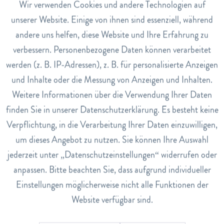
Aktiv
Wir verwenden Cookies und andere Technologien auf
Funktionale
unserer Website. Einige von ihnen sind essenziell, während
Anwendung
Für eine schonende Anwendung empfehlen wir die Haut
andere uns helfen, diese Website und Ihre Erfahrung zu
Inaktiv
Marketing
oder den Stick leicht anzufeuchten. Die Anwendung am
verbessern. Personenbezogene Daten können verarbeitet
Abend, vor dem zu Bett gehen, kann die Wirkung
werden (z. B. IP-Adressen), z. B. für personalisierte Anzeigen
Inaktiv
Tracking
verlängern.
und Inhalte oder die Messung von Anzeigen und Inhalten.
Art.Nr.
Weitere Informationen über die Verwendung Ihrer Daten
Inaktiv
Service
6204270
finden Sie in unserer Datenschutzerklärung. Es besteht keine
Verpflichtung, in die Verarbeitung Ihrer Daten einzuwilligen,
EAN
7611288120149
um dieses Angebot zu nutzen. Sie können Ihre Auswahl
jederzeit unter „Datenschutzeinstellungen“ widerrufen oder
Lagerbestand
anpassen. Bitte beachten Sie, dass aufgrund individueller
13
Einstellungen möglicherweise nicht alle Funktionen der
Website verfügbar sind.
Bewertungen
0