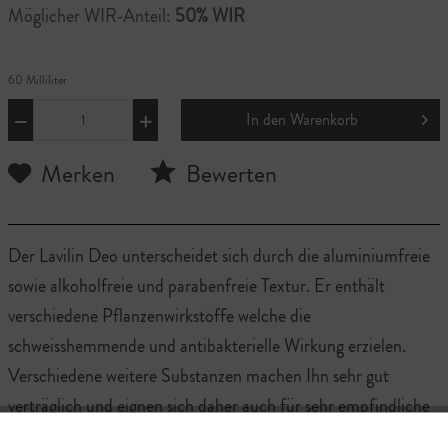
Möglicher WIR-Anteil:
50% WIR
60 Milliliter
In den
Warenkorb
Merken
Bewerten
Der Lavilin Deo unterscheidet sich durch die aluminiumfreie
sowie alkoholfreie und parabenfreie Textur. Er enthält
verschiedene Pflanzenwirkstoffe welche die
schweisshemmende und antibakterielle Wirkung erzielen.
Verschiedene weitere Substanzen machen Ihn sehr gut
verträglich und eignen sich daher auch für sehr empfindliche
Haut.