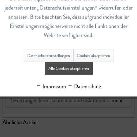
jederzeit unter „Datenschutzeinstellungen“ widerrufen oder
Camphor, Citral, Eugenol
anpassen. Bitte beachten Sie, dass aufgrund individueller
Art.Nr.
Einstellungen möglicherweise nicht alle Funktionen der
110010124
Website verfügbar sind.
EAN
2000100101247
Datenschutzeinstellungen
Cookies akzeptieren
Lagerbestand
19
Alle Cookies akzeptieren
Impressum
Datenschutz
Bewertungen
0
Bewertungen lesen, schreiben und diskutieren...
mehr
Ähnliche Artikel