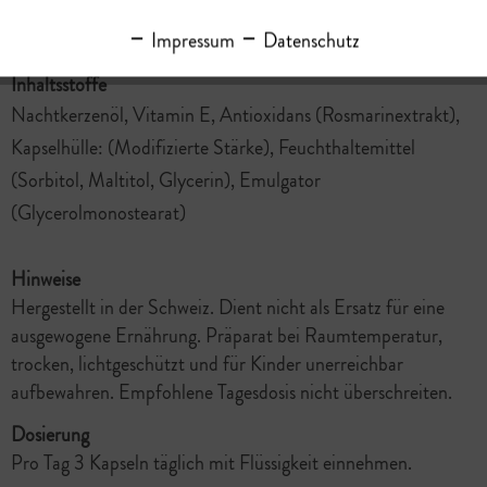
oder direkt in unserer Drogerie in Wattwil.
Impressum
Datenschutz
Inhaltsstoffe
Nachtkerzenöl, Vitamin E, Antioxidans (Rosmarinextrakt),
Kapselhülle: (Modifizierte Stärke), Feuchthaltemittel
(Sorbitol, Maltitol, Glycerin), Emulgator
(Glycerolmonostearat)
Hinweise
Hergestellt in der Schweiz. Dient nicht als Ersatz für eine
ausgewogene Ernährung. Präparat bei Raumtemperatur,
trocken, lichtgeschützt und für Kinder unerreichbar
aufbewahren. Empfohlene Tagesdosis nicht überschreiten.
Dosierung
Pro Tag 3 Kapseln täglich mit Flüssigkeit einnehmen.