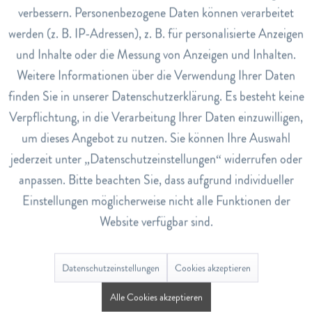
verbessern. Personenbezogene Daten können verarbeitet
Abderhalden-Nachtkerzen-Qualität:
werden (z. B. IP-Adressen), z. B. für personalisierte Anzeigen
Inaktiv
Tracking
Nachtkerzenöl 1,5 g pro Tagesdosis - reich an Gamma-
und Inhalte oder die Messung von Anzeigen und Inhalten.
Linolensäure (8–12%)
Weitere Informationen über die Verwendung Ihrer Daten
Inaktiv
Service
Linolsäure 66–76% - essentielle Omega-6-Fettsäure
finden Sie in unserer Datenschutzerklärung. Es besteht keine
Vitamin E 30 mg (250% ETD) - antioxidativer
Verpflichtung, in die Verarbeitung Ihrer Daten einzuwilligen,
Zellschutz
um dieses Angebot zu nutzen. Sie können Ihre Auswahl
Hergestellt in der Schweiz, vegan, glutenfrei, laktosefrei
jederzeit unter „Datenschutzeinstellungen“ widerrufen oder
Präparat bei Raumtemperatur, trocken, lichtgeschützt
anpassen. Bitte beachten Sie, dass aufgrund individueller
und für Kinder unerreichbar aufbewahren
Einstellungen möglicherweise nicht alle Funktionen der
Wertvolle Omega-6-Fettsäuren aus der Nachtkerze
Website verfügbar sind.
Entdecken Sie unser
Sortiment an hochwertigen Fettsäure-
Präparaten
! Bei Fragen zu Nachtkerzenöl Kapseln oder
Datenschutzeinstellungen
Cookies akzeptieren
anderen
Nahrungsergänzungsmitteln von Abderhalden
Alle Cookies akzeptieren
beraten wir Sie gerne persönlich - telefonisch, per E-Mail