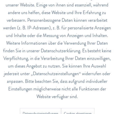
hat zuerst einen kühlenden Effekt, welcher anschliessend in
unserer Website. Einige von ihnen sind essenziell, während
ein angenehmes Wärmegefühl übergeht.
andere uns helfen, diese Website und Ihre Erfahrung zu
Inaktiv
Marketing
verbessern. Personenbezogene Daten können verarbeitet
Anwendung
werden (z. B. IP-Adressen), z. B. für personalisierte Anzeigen
Mehrmals täglich auf die gewünschten Körperstellen wie
Inaktiv
Tracking
Rücken, Schultern, Nacken, Knie, Hüften, Ellbogen etc.
und Inhalte oder die Messung von Anzeigen und Inhalten.
auftragen und leicht einmassieren.
Weitere Informationen über die Verwendung Ihrer Daten
Inaktiv
Service
finden Sie in unserer Datenschutzerklärung. Es besteht keine
Hinweise
Augen- und Schleimhautkontakt vermeiden und für Kinder
Verpflichtung, in die Verarbeitung Ihrer Daten einzuwilligen,
unerreichbar aufbewahren.
um dieses Angebot zu nutzen. Sie können Ihre Auswahl
jederzeit unter „Datenschutzeinstellungen“ widerrufen oder
INCI
anpassen. Bitte beachten Sie, dass aufgrund individueller
AQUA (WATER), DIMETHYL SULFONE (MSM),
CAPRYLIC/CAPRIC TRIGLYCERIDE, ISOPROPYL
Einstellungen möglicherweise nicht alle Funktionen der
PALMITATE, BOSWELLIA CARTERII OIL, CANNABIS
Website verfügbar sind.
SATIVA SEED OIL, GLYCERIN, BUTYLENE GLYCOL,
CETEARYL ALCOHOL, SUCROSE POLYSTEARATE,
Datenschutzeinstellungen
Cookies akzeptieren