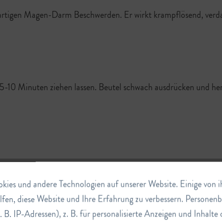
pfartigen Magen-Darm Beschwerden. Er wirkt krampflösend, ver
n, 5-10 Minuten ziehen lassen. Beutel schwach ausdrücken und h
ies und andere Technologien auf unserer Website. Einige von ihn
lfen, diese Website und Ihre Erfahrung zu verbessern. Persone
. B. IP-Adressen), z. B. für personalisierte Anzeigen und Inhalt