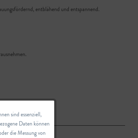
dauungsfördernd, entblähend und entspannend.
erausnehmen.
Aktiv
en sind essenziell,
nbezogene Daten können
e oder die Messung von
Inaktiv