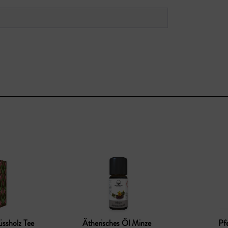
üssholz Tee
Ätherisches Öl Minze
Pf