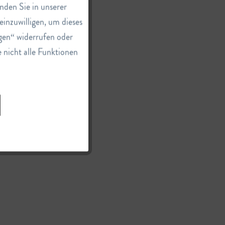
nden Sie in unserer
einzuwilligen, um dieses
Inaktiv
gen“ widerrufen oder
e nicht alle Funktionen
Inaktiv