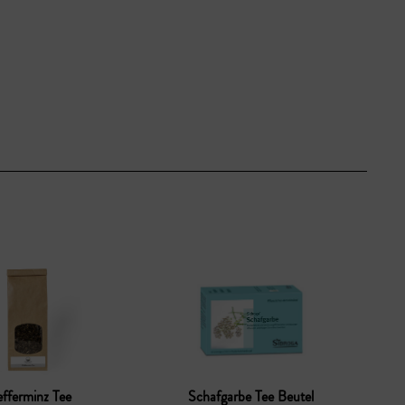
efferminz Tee
Schafgarbe Tee Beutel