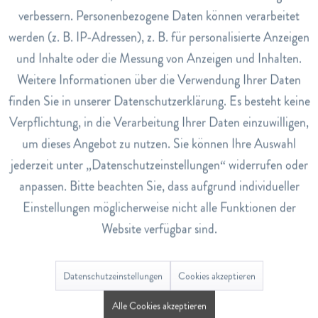
verbessern. Personenbezogene Daten können verarbeitet
Art.Nr.
werden (z. B. IP-Adressen), z. B. für personalisierte Anzeigen
2175927
Inaktiv
Tracking
und Inhalte oder die Messung von Anzeigen und Inhalten.
EAN
Weitere Informationen über die Verwendung Ihrer Daten
7611190010910
Inaktiv
Service
finden Sie in unserer Datenschutzerklärung. Es besteht keine
Lagerbestand
Verpflichtung, in die Verarbeitung Ihrer Daten einzuwilligen,
28
um dieses Angebot zu nutzen. Sie können Ihre Auswahl
jederzeit unter „Datenschutzeinstellungen“ widerrufen oder
Bewertungen
0
anpassen. Bitte beachten Sie, dass aufgrund individueller
Einstellungen möglicherweise nicht alle Funktionen der
Bewertungen lesen, schreiben und diskutieren...
mehr
Website verfügbar sind.
Ähnliche Artikel
Datenschutzeinstellungen
Cookies akzeptieren
Alle Cookies akzeptieren