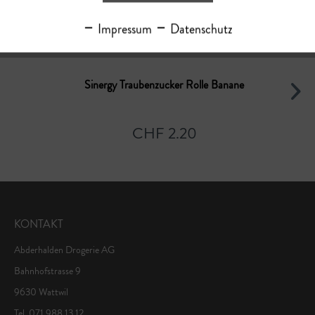
Impressum
Datenschutz
Sinergy Traubenzucker Rolle Banane
CHF 2.20
KONTAKT
Abderhalden Drogerie AG
Bahnhofstrasse 9
9630 Wattwil
Tel. 071 988 13 12