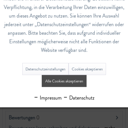
11
Verpflichtung, in die Verarbeitung Ihrer Daten einzuwilligen,
Nährwerte
um dieses Angebot zu nutzen. Sie können Ihre Auswahl
Nährwerte pro 100gr
jederzeit unter „Datenschutzeinstellungen“ widerrufen oder
Energie 1'930 kJ/462 kcal
anpassen. Bitte beachten Sie, dass aufgrund individueller
Fett 20 g
Einstellungen möglicherweise nicht alle Funktionen der
Kohlenhydrate 59 g
Website verfügbar sind.
Eiweiss (Protein) 10 g
Salz 0.05 g
Datenschutzeinstellungen
Cookies akzeptieren
Alle Cookies akzeptieren
Allergiehinweis
Enthält Gluten, Haselnüsse und Mandeln. Kann Soja,
Sesam und Milch enthalten.
Impressum
Datenschutz
Bewertungen
0
Bewertungen lesen, schreiben und diskutieren...
mehr