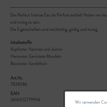
Das Perfect Intense Eau de Parfum enthält Noten von leu
und mutig zu sein.
Die Eigenschaften sind reichhaltig, goldig und mutig.
Inhaltsstoffe
Kopfnote: Narzisse und Jasmin
Herznote: Geröstete Mandeln
Basisnote: Sandelholz
Art.Nr.
7838086
EAN
3616302779994
Wir verwenden Cook
Funktionale