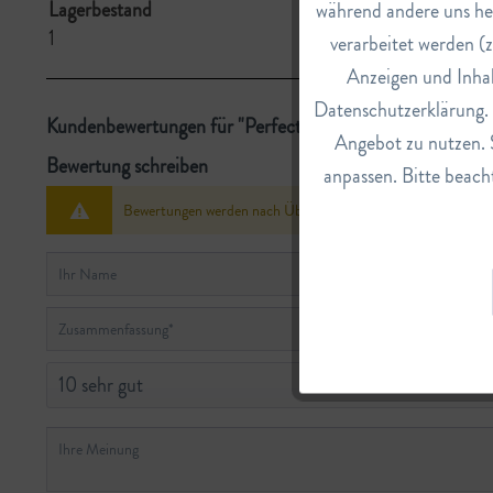
Lagerbestand
während andere uns he
1
verarbeitet werden (z
Marketing
Anzeigen und Inhal
Datenschutzerklärung. E
Tracking
Kundenbewertungen für "Perfect Eau de Parfum Intense"
Angebot zu nutzen. 
Bewertung schreiben
anpassen. Bitte beacht
Service
Bewertungen werden nach Überprüfung freigeschaltet.