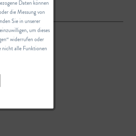
nbezogene Daten können
e oder die Messung von
Inaktiv
nden Sie in unserer
einzuwilligen, um dieses
Inaktiv
gen“ widerrufen oder
e nicht alle Funktionen
Inaktiv