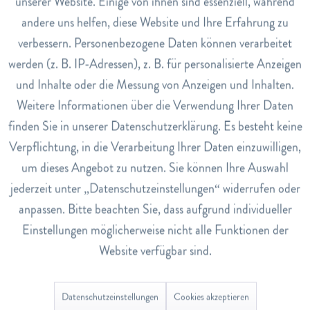
unserer Website. Einige von ihnen sind essenziell, während
edle Himbeernoten mit lebhaftem, holzigem Vetiver und
andere uns helfen, diese Website und Ihre Erfahrung zu
Inaktiv
Marketing
verführerischem, sinnlichem Benzoin.
verbessern. Personenbezogene Daten können verarbeitet
werden (z. B. IP-Adressen), z. B. für personalisierte Anzeigen
Inaktiv
Tracking
Art.Nr.
und Inhalte oder die Messung von Anzeigen und Inhalten.
7820711
Weitere Informationen über die Verwendung Ihrer Daten
Inaktiv
Service
EAN
finden Sie in unserer Datenschutzerklärung. Es besteht keine
3616302968237
Verpflichtung, in die Verarbeitung Ihrer Daten einzuwilligen,
Lagerbestand
um dieses Angebot zu nutzen. Sie können Ihre Auswahl
1
jederzeit unter „Datenschutzeinstellungen“ widerrufen oder
anpassen. Bitte beachten Sie, dass aufgrund individueller
Einstellungen möglicherweise nicht alle Funktionen der
Bewertungen
0
Website verfügbar sind.
Bewertungen lesen, schreiben und diskutieren...
mehr
Datenschutzeinstellungen
Cookies akzeptieren
Ähnliche Artikel