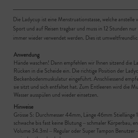
Die Ladycup ist eine Menstruationstasse, welche anstelle
Sport und auf Reisen tragbar und muss in 12 Stunden nur 
immer wieder verwendet werden. Dies ist umweltfreundli
Anwendung
Hände waschen! Dann empfehlen wir Ihnen sitzend die L
Rücken in die Scheide ein. Die richtige Position der Ladycu
Beckenbodenmuskulatur eingeführt. Anschliessend empfehl
sie sitzt und sich entfaltet hat. Zum Entleeren wird die 
Wasser ausspülen und wieder einsetzen.
Hinweise
Grösse S: Durchmesser 44mm, Länge 46mm Stiellänge 1
schwache bis fast keine Blutung – schmaler Körperbau,
Volume 34.3ml – Regular oder Super Tampon Benutzer – vi