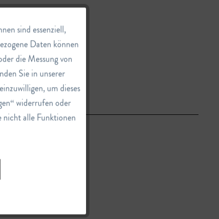
Aktiv
en sind essenziell,
nbezogene Daten können
e oder die Messung von
Inaktiv
nden Sie in unserer
einzuwilligen, um dieses
Inaktiv
gen“ widerrufen oder
e nicht alle Funktionen
Inaktiv