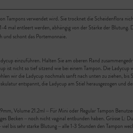
 von Tampons verwendet wird. Sie trocknet die Scheidenflora nic
1-4 mal entleert werden, abhängig von der Stärke der Blutung.
ch und schont das Portemonnaie.
adycup einzuführen. Halten Sie am oberen Rand zusammengedrüc
p ist nicht so tief sitzend wie bei einem Tampon. Die Ladycup wir
en wir die Ladycup nochmals sanft nach unten zu ziehen, bis Si
Muskulatur entspannt, die Ladycup am Stiel herausgezogen und der
9mm, Volume 21.2ml – Für Mini oder Regular Tampon Benutzer
 enges Becken – noch nicht vaginal entbunden haben. Grösse L
el bis sehr starke Blutung – alle 1-3 Stunden den Tampon wech