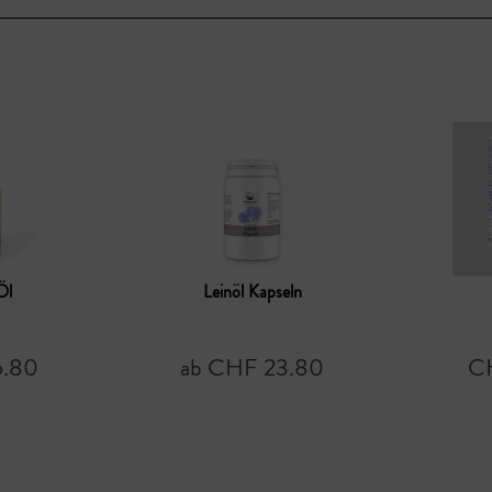
Öl
Leinöl Kapseln
.80
ab CHF 23.80
C