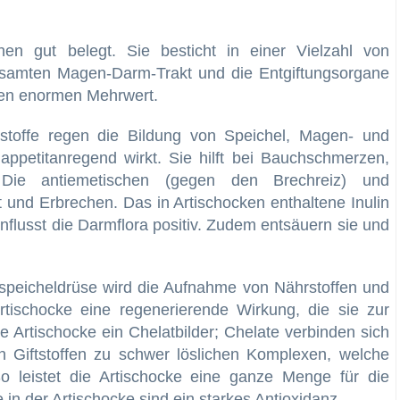
hen gut belegt. Sie besticht in einer Vielzahl von
gesamten Magen-Darm-Trakt und die Entgiftungsorgane
inen enormen Mehrwert.
erstoffe regen die Bildung von Speichel, Magen- und
appetitanregend wirkt. Sie hilft bei Bauchschmerzen,
 Die antiemetischen (gegen den Brechreiz) und
 und Erbrechen. Das in Artischocken enthaltene Inulin
nflusst die Darmflora positiv. Zudem entsäuern sie und
peicheldrüse wird die Aufnahme von Nährstoffen und
rtischocke eine regenerierende Wirkung, die sie zur
e Artischocke ein Chelatbilder; Chelate verbinden sich
 Giftstoffen zu schwer löslichen Komplexen, welche
 leistet die Artischocke eine ganze Menge für die
in der Artischocke sind ein starkes Antioxidanz.