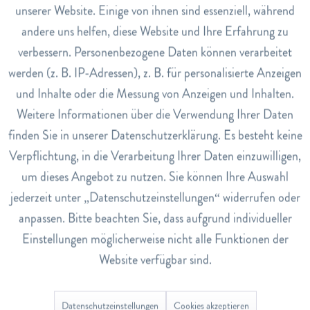
Auch zum Befüllen für Duftsachets geeignet.
unserer Website. Einige von ihnen sind essenziell, während
andere uns helfen, diese Website und Ihre Erfahrung zu
Dosierung
Inaktiv
Marketing
Pro Tasse 1 Teelöffel Lavendel Tee mit heissem Wasser
verbessern. Personenbezogene Daten können verarbeitet
übergiessen und 10 Minuten zugedeckt ziehen lassen.
werden (z. B. IP-Adressen), z. B. für personalisierte Anzeigen
Inaktiv
Tracking
und Inhalte oder die Messung von Anzeigen und Inhalten.
Art.Nr.
110003631
Weitere Informationen über die Verwendung Ihrer Daten
Inaktiv
Service
finden Sie in unserer Datenschutzerklärung. Es besteht keine
EAN
Verpflichtung, in die Verarbeitung Ihrer Daten einzuwilligen,
7000100036315
um dieses Angebot zu nutzen. Sie können Ihre Auswahl
Lagerbestand
jederzeit unter „Datenschutzeinstellungen“ widerrufen oder
12
anpassen. Bitte beachten Sie, dass aufgrund individueller
Einstellungen möglicherweise nicht alle Funktionen der
Bewertungen
0
Website verfügbar sind.
Bewertungen lesen, schreiben und diskutieren...
mehr
Datenschutzeinstellungen
Cookies akzeptieren