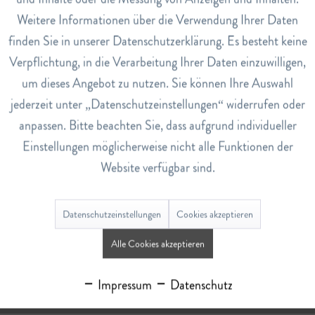
3
Weitere Informationen über die Verwendung Ihrer Daten
Inaktiv
Service
finden Sie in unserer Datenschutzerklärung. Es besteht keine
Verpflichtung, in die Verarbeitung Ihrer Daten einzuwilligen,
Bewertungen
0
um dieses Angebot zu nutzen. Sie können Ihre Auswahl
Bewertungen lesen, schreiben und diskutieren...
mehr
jederzeit unter „Datenschutzeinstellungen“ widerrufen oder
anpassen. Bitte beachten Sie, dass aufgrund individueller
Ähnliche Artikel
Einstellungen möglicherweise nicht alle Funktionen der
Website verfügbar sind.
Datenschutzeinstellungen
Cookies akzeptieren
Alle Cookies akzeptieren
Leber Galle Tee
Impressum
Datenschutz