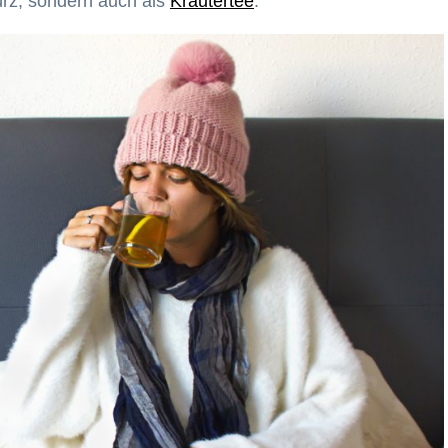
würz, sondern auch als
Kräutertee
.