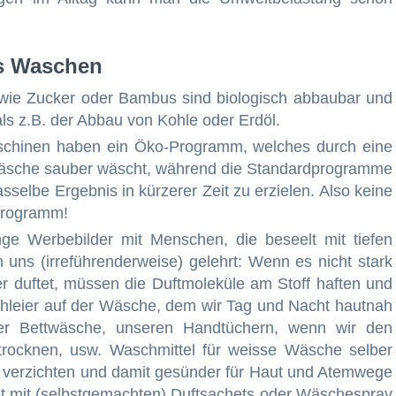
es Waschen
ie Zucker oder Bambus sind biologisch abbaubar und
ls z.B. der Abbau von Kohle oder Erdöl.
hinen haben ein Öko-Programm, welches durch eine
Wäsche sauber wäscht, während die Standardprogramme
elbe Ergebnis in kürzerer Zeit zu erzielen. Also keine
programm!
ge Werbebilder mit Menschen, die beseelt mit tiefen
ns (irreführenderweise) gelehrt: Wenn es nicht stark
er duftet, müssen die Duftmoleküle am Stoff haften und
Schleier auf der Wäsche, dem wir Tag und Nacht hautnah
 der Bettwäsche, unseren Handtüchern, wenn wir den
trocknen, usw. Waschmittel für weisse Wäsche selber
zu verzichten und damit gesünder für Haut und Atemwege
et mit (selbstgemachten) Duftsachets oder Wäschespray