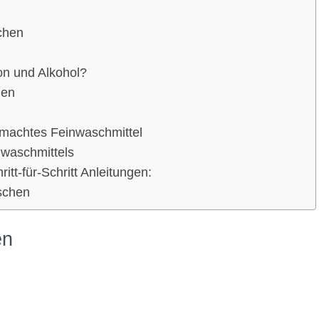
chen
on und Alkohol?
len
tgemachtes Feinwaschmittel
waschmittels
itt-für-Schritt Anleitungen:
schen
en