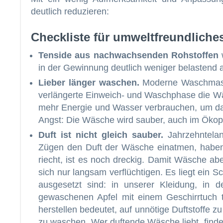
deutlich reduzieren:
Checkliste für umweltfreundlich
Tenside aus nachwachsenden Rohstoffen
w
in der Gewinnung deutlich weniger belastend a
Lieber länger waschen.
Moderne Waschmasc
verlängerte Einweich- und Waschphase die 
mehr Energie und Wasser verbrauchen, um dass
Angst: Die Wäsche wird sauber, auch im Öko
Duft ist nicht gleich sauber.
Jahrzehntelan
Zügen den Duft der Wäsche einatmen, haben u
riecht, ist es noch dreckig. Damit Wäsche ab
sich nur langsam verflüchtigen. Es liegt ein 
ausgesetzt sind: in unserer Kleidung, in
gewaschenen Apfel mit einem Geschirrtuch 
herstellen bedeutet, auf unnötige Duftstoffe 
zu waschen. Wer duftende Wäsche liebt, find