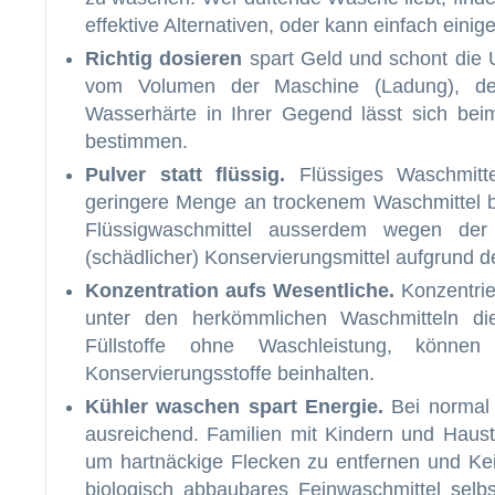
effektive Alternativen, oder kann einfach ein
Richtig dosieren
spart Geld und schont die 
vom Volumen der Maschine (Ladung), de
Wasserhärte in Ihrer Gegend lässt sich bei
bestimmen.
Pulver statt flüssig.
Flüssiges Waschmitte
geringere Menge an trockenem Waschmittel bes
Flüssigwaschmittel ausserdem wegen der
(schädlicher) Konservierungsmittel aufgrund d
Konzentration aufs Wesentliche.
Konzentrie
unter den herkömmlichen Waschmitteln die
Füllstoffe ohne Waschleistung, könne
Konservierungsstoffe beinhalten.
Kühler waschen spart Energie.
Bei normal
ausreichend. Familien mit Kindern und Haus
um hartnäckige Flecken zu entfernen und Keim
biologisch abbaubares Feinwaschmittel selbst