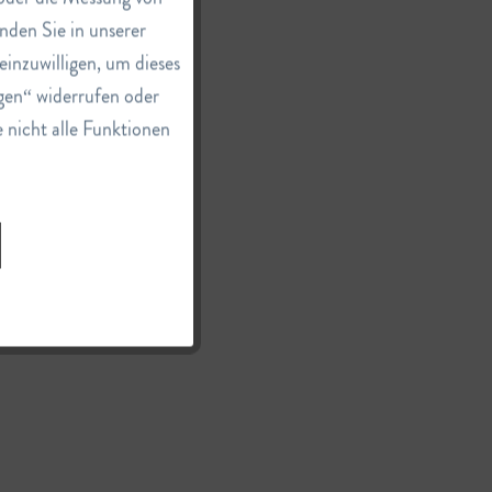
nden Sie in unserer
einzuwilligen, um dieses
Inaktiv
gen“ widerrufen oder
e nicht alle Funktionen
Inaktiv