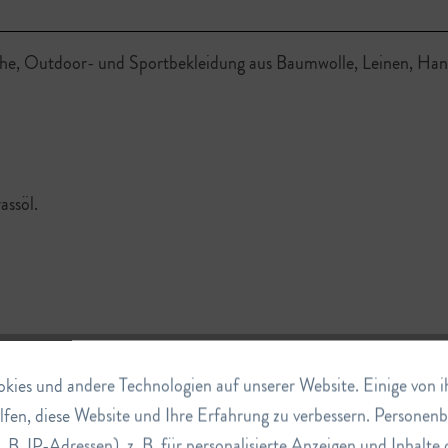
he, Outdoor- und Sportbekleidung aus Baumwolle, Leinen, Hanf,
assöl.
ies und andere Technologien auf unserer Website. Einige von ihn
lfen, diese Website und Ihre Erfahrung zu verbessern. Persone
. B. IP-Adressen), z. B. für personalisierte Anzeigen und Inhalt