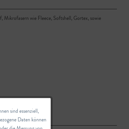
 Mikrofasern wie Fleece, Softshell, Gortex, sowie
Aktiv
en sind essenziell,
nbezogene Daten können
e oder die Messung von
Inaktiv