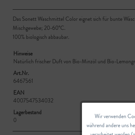
Das Sonett Waschmittel Color eignet sich für bunte Wäsc
Mischgewebe; 20-60°C.
100% biologisch abbaubar.
Hinweise
Natürlich frischer Duft von Bio-Minzöl und Bio-Lemongr
Art.Nr.
6467561
EAN
4007547534032
Lagerbestand
Wir verwenden Cook
Funktionale
0
während andere uns he
verarbeitet werden (z