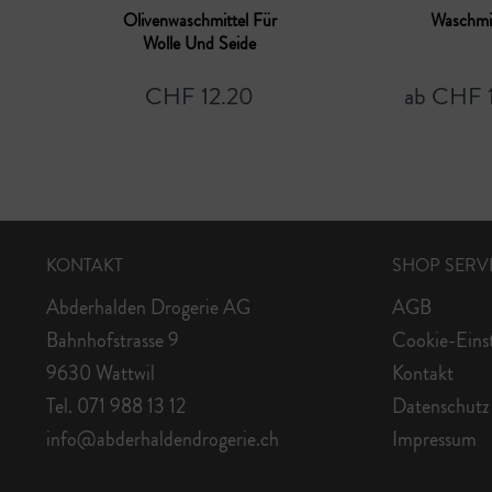
Olivenwaschmittel Für
Waschmit
Wolle Und Seide
CHF 12.20
ab CHF 
KONTAKT
SHOP SERV
Abderhalden Drogerie AG
AGB
Bahnhofstrasse 9
Cookie-Eins
9630 Wattwil
Kontakt
Tel. 071 988 13 12
Datenschutz
info@abderhaldendrogerie.ch
Impressum