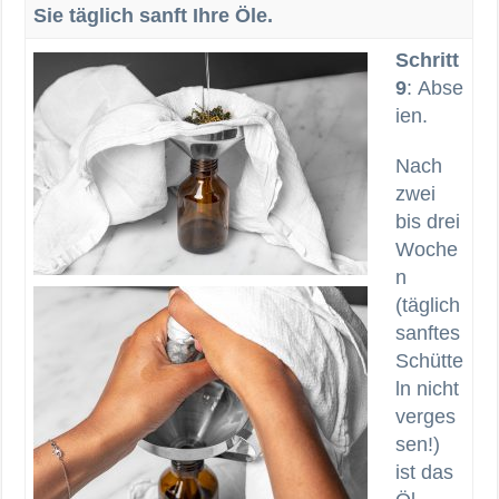
Sie täglich sanft Ihre Öle.
Schritt
9
: Abse
ien.
Nach
zwei
bis drei
Woche
n
(täglich
sanftes
Schütte
ln nicht
verges
sen!)
ist das