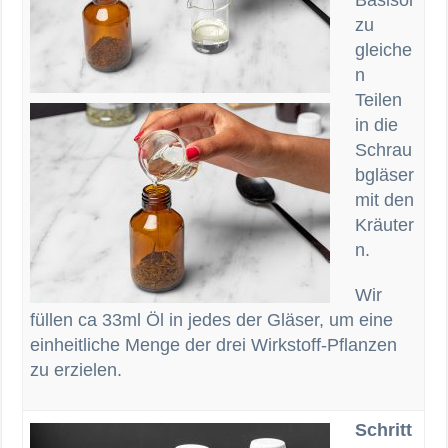
Basisöl
zu
gleiche
n
Teilen
in die
Schrau
bgläser
mit den
Kräuter
n.
Wir
füllen ca 33ml Öl in jedes der Gläser, um eine
einheitliche Menge der drei Wirkstoff-Pflanzen
zu erzielen.
Schritt