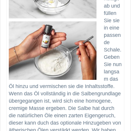
ab und
füllen
Sie sie
in eine
passen
de
Schale.
Geben
Sie nun
langsa
m das
Öl hinzu und vermischen sie die Inhaltsstoffe.
Wenn das Öl vollständig in die Salbengrundlage
übergegangen ist, wird sich eine homogene,
cremige Masse ergeben. Die Salbe hat durch
die natürlichen Öle einen zarten Eigengeruch,
dieser kann duch das optionale Hinzugeben von
ätherischen Ölen verstärkt werden. Wir haben