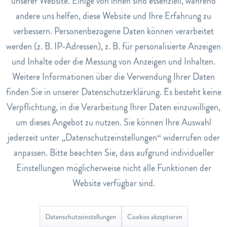
unserer Website. Einige von ihnen sind essenziell, während
Black
CHF 48.00
CHF 47.00
andere uns helfen, diese Website und Ihre Erfahrung zu
Inaktiv
Marketing
verbessern. Personenbezogene Daten können verarbeitet
werden (z. B. IP-Adressen), z. B. für personalisierte Anzeigen
Inaktiv
Tracking
In den
Warenkorb
In den
Warenkorb
und Inhalte oder die Messung von Anzeigen und Inhalten.
Weitere Informationen über die Verwendung Ihrer Daten
Inaktiv
Service
finden Sie in unserer Datenschutzerklärung. Es besteht keine
Verpflichtung, in die Verarbeitung Ihrer Daten einzuwilligen,
um dieses Angebot zu nutzen. Sie können Ihre Auswahl
jederzeit unter „Datenschutzeinstellungen“ widerrufen oder
Eyelash Base 38C°
Mascara 38°C Separating &
anpassen. Bitte beachten Sie, dass aufgrund individueller
Lengthening Black
Einstellungen möglicherweise nicht alle Funktionen der
CHF 43.00
CHF 47.00
Website verfügbar sind.
In den
Warenkorb
In den
Warenkorb
Datenschutzeinstellungen
Cookies akzeptieren