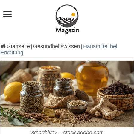
Startseite
|
Gesundheitswissen
|
Hausmittel bei
Erkältung
vxnaghiyev – stock.adobe.com