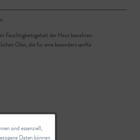
n.
 Feuchtigkeitsgehalt der Haut bewahren.
zlichen Ölen, die für eine besonders sanfte
Aktiv
en sind essenziell,
nbezogene Daten können