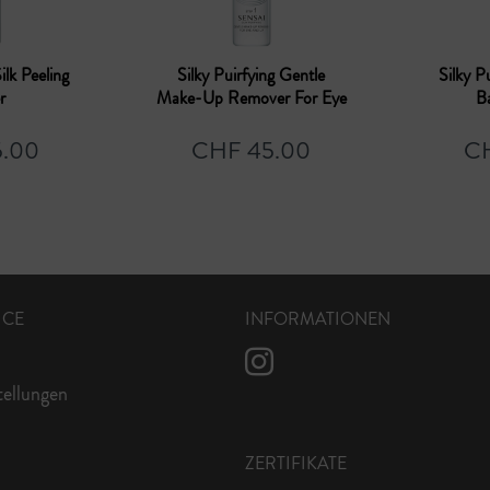
ilk Peeling
Silky Puirfying Gentle
Silky P
r
Make-Up Remover For Eye
Ba
& Lip
.00
CHF 45.00
CH
ICE
INFORMATIONEN
tellungen
ZERTIFIKATE