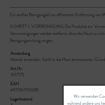
Ein sanftes Reinigungsöl zur effizienten Entfernung von 
SCHRITT 1: VORREINIGUNG Die Produkte zur Vorreinigu
Verunreinigungen werden entfernt, ohne die Haut zu irritie
Reinigungswirkung sorgen.
Anwendung
Abends anwenden. Sanft in die Haut einmassieren. Gründ
Art.Nr.
3517175
EAN
4973167930281
Wir verwenden Cook
Funktionale
Lagerbestand
während andere uns he