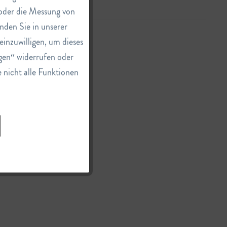
e oder die Messung von
Inaktiv
nden Sie in unserer
einzuwilligen, um dieses
Inaktiv
gen“ widerrufen oder
e nicht alle Funktionen
Inaktiv