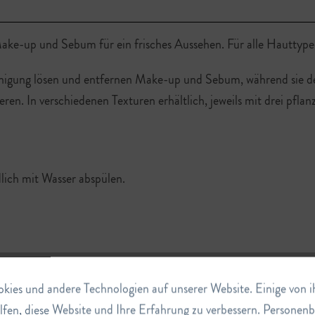
Make-up und Sebum für ein frisches Aussehen. Für alle Hauttype
ng lösen und entfernen Make-up und Sebum, während sie den
ren. In verschiedenen Texturen erhältlich, jeweils mit drei pflan
lich mit Wasser abspülen.
ies und andere Technologien auf unserer Website. Einige von ihn
lfen, diese Website und Ihre Erfahrung zu verbessern. Persone