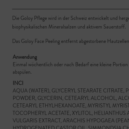
Die Goloy Pflege wird in der Schweiz entwickelt und herges
biophysikalischen Mineralsalzen und aktivem Sauerstoff.
Das Goloy Face Peeling entfernt abgestorbene Hautzellen 
Anwendung
Einmal wöchentlich oder nach Bedarf eine kleine Portio
abspülen.
INCI
AQUA (WATER), GLYCERYL STEARATE CITRATE,
POWDER, GLYCERIN, CETEARYL ALCOHOL, ALCOH
CETEARYL ETHYLHEXANOATE, MYRISTYL MYRIST
TOCOPHERYL ACETATE, XYLITOL, HELIANTHUS
VULGARIS EXTRACT, ARACHIS HYPOGAEA (PE
HYDROGENATED CASTOR OIL, SIMMONDSIA CHINENS