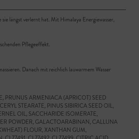
e sie längst verlernt hat. Mit Himalaya Energiewasser,
ischenden Pflegeeffekt.
nmassieren. Danach mit reichlich lauwarmem Wasser
DE, PRUNUS ARMENIACA (APRICOT) SEED
RYL STEARATE, PINUS SIBIRICA SEED OIL,
ERNEL OIL, SACCHARIDE ISOMERATE,
MBER POWDER, GALACTOARABINAN, CALLUNA
KWHEAT) FLOUR, XANTHAN GUM,
7491, CI 77492, CI 77499, CITRIC ACID,