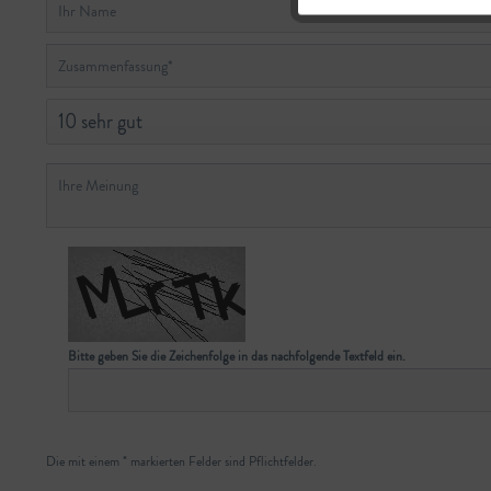
Bitte geben Sie die Zeichenfolge in das nachfolgende Textfeld ein.
Die mit einem * markierten Felder sind Pflichtfelder.