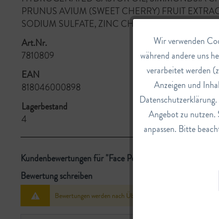
PRUNUS AVIUM (SWEET CHERRY) FRUIT EXTRAC
SODIUM SULFATE, ZINC CHLORIDE
Wir verwenden Cook
Funktionale
Art.Nr.
während andere uns he
7810809
verarbeitet werden (z
Marketing
EAN
Anzeigen und Inhal
818046000898
Datenschutzerklärung. E
Tracking
Lagerbestand
Angebot zu nutzen. 
4
anpassen. Bitte beacht
Service
Kundenbewertungen für "Face Peeling"
Bewertung schreiben
Bewertungen werden nach Überprüfung freigeschaltet.