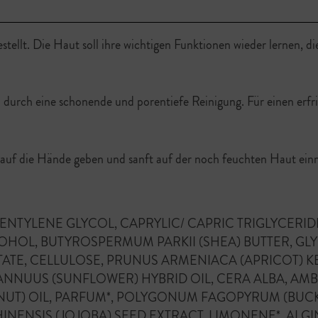
tellt. Die Haut soll ihre wichtigen Funktionen wieder lernen, di
durch eine schonende und porentiefe Reinigung. Für einen erfr
n auf die Hände geben und sanft auf der noch feuchten Haut ei
 PENTYLENE GLYCOL, CAPRYLIC/ CAPRIC TRIGLYCERI
OL, BUTYROSPERMUM PARKII (SHEA) BUTTER, GLYCE
ATE, CELLULOSE, PRUNUS ARMENIACA (APRICOT) K
 ANNUUS (SUNFLOWER) HYBRID OIL, CERA ALBA, A
ANUT) OIL, PARFUM*, POLYGONUM FAGOPYRUM (BUC
IS (JOJOBA) SEED EXTRACT, LIMONENE*, ALGIN, CI 7