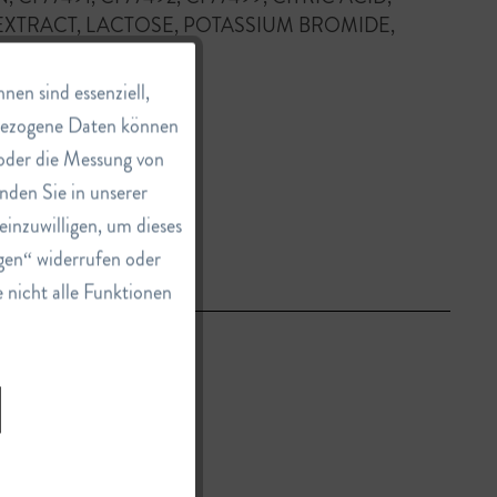
EXTRACT, LACTOSE, POTASSIUM BROMIDE,
Aktiv
en sind essenziell,
nbezogene Daten können
e oder die Messung von
Inaktiv
nden Sie in unserer
einzuwilligen, um dieses
Inaktiv
gen“ widerrufen oder
e nicht alle Funktionen
Inaktiv