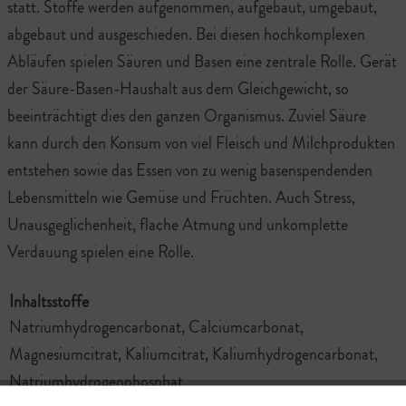
statt. Stoffe werden aufgenommen, aufgebaut, umgebaut,
abgebaut und ausgeschieden. Bei diesen hochkomplexen
Abläufen spielen Säuren und Basen eine zentrale Rolle. Gerät
der Säure-Basen-Haushalt aus dem Gleichgewicht, so
beeinträchtigt dies den ganzen Organismus. Zuviel Säure
kann durch den Konsum von viel Fleisch und Milchprodukten
entstehen sowie das Essen von zu wenig basenspendenden
Lebensmitteln wie Gemüse und Früchten. Auch Stress,
Unausgeglichenheit, flache Atmung und unkomplette
Verdauung spielen eine Rolle.
Inhaltsstoffe
Natriumhydrogencarbonat, Calciumcarbonat,
Magnesiumcitrat, Kaliumcitrat, Kaliumhydrogencarbonat,
Natriumhydrogenphosphat