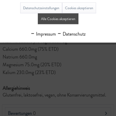
EAN
2000100048914
Datenschutzeinstellungen
Cookies akzeptieren
Lagerbestand
Alle Cookies akzeptieren
40
Impressum
Datenschutz
Nährwerte
Nährwerttabelle pro Tagesration 5g
Calcium 660.0mg (75% ETD)
Natrium 660.0mg
Magnesium 75.0mg (20% ETD)
Kalium 230.0mg (23% ETD)
Allergiehinweis
Glutenfrei, laktosefrei, vegan, ohne Konservierungsmittel.
Bewertungen
0