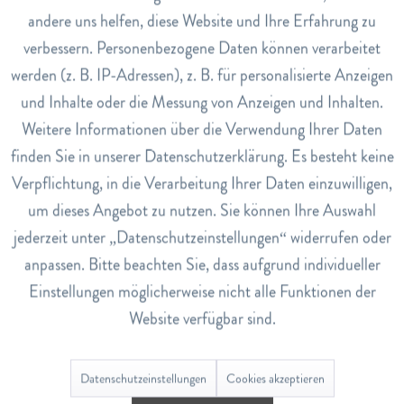
Dosierung
andere uns helfen, diese Website und Ihre Erfahrung zu
Inaktiv
Ins fertige, auf Handwärme abgekühlte Endprodukt geben.
Marketing
verbessern. Personenbezogene Daten können verarbeitet
Einsatzkonzentration: 1-3%, in Spezialpflege 4-5%.
werden (z. B. IP-Adressen), z. B. für personalisierte Anzeigen
Art.Nr.
Inaktiv
Tracking
und Inhalte oder die Messung von Anzeigen und Inhalten.
110015850
Weitere Informationen über die Verwendung Ihrer Daten
EAN
Inaktiv
Service
finden Sie in unserer Datenschutzerklärung. Es besteht keine
2001100158507
Verpflichtung, in die Verarbeitung Ihrer Daten einzuwilligen,
Lagerbestand
um dieses Angebot zu nutzen. Sie können Ihre Auswahl
0
jederzeit unter „Datenschutzeinstellungen“ widerrufen oder
anpassen. Bitte beachten Sie, dass aufgrund individueller
Bewertungen
0
Einstellungen möglicherweise nicht alle Funktionen der
Website verfügbar sind.
Bewertungen lesen, schreiben und diskutieren...
mehr
Datenschutzeinstellungen
Cookies akzeptieren
Ähnliche Artikel