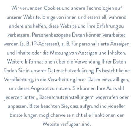
Aktiv
Wir verwenden Cookies und andere Technologien auf
Funktionale
unserer Website. Einige von ihnen sind essenziell, während
Intimwaschlotion Parfumiert
Smartballs Duo
andere uns helfen, diese Website und Ihre Erfahrung zu
Inaktiv
Marketing
CHF 13.00
CHF 60.80
verbessern. Personenbezogene Daten können verarbeitet
werden (z. B. IP-Adressen), z. B. für personalisierte Anzeigen
Inaktiv
Tracking
und Inhalte oder die Messung von Anzeigen und Inhalten.
Details
Details
Weitere Informationen über die Verwendung Ihrer Daten
Inaktiv
Service
finden Sie in unserer Datenschutzerklärung. Es besteht keine
Produkte von Gynofit
Verpflichtung, in die Verarbeitung Ihrer Daten einzuwilligen,
um dieses Angebot zu nutzen. Sie können Ihre Auswahl
jederzeit unter „Datenschutzeinstellungen“ widerrufen oder
anpassen. Bitte beachten Sie, dass aufgrund individueller
Gynofit ist eine Marke, die sich auf die Entwicklung von
Einstellungen möglicherweise nicht alle Funktionen der
hochwertigen Intimpflegeprodukten spezialisiert hat
Website verfügbar sind.
und seit mehreren Jahren auf dem Markt präsent ist.