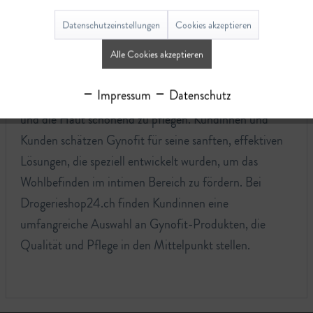
Mit Wurzeln in Deutschland legt die Marke besonderen
Datenschutzeinstellungen
Cookies akzeptieren
Wert auf die Bedürfnisse der sensiblen weiblichen
Alle Cookies akzeptieren
Intimzone. Gynofit zeichnet sich durch die Verwendung
sorgfältig ausgewählter Inhaltsstoffe aus, die darauf
Impressum
Datenschutz
abzielen, das natürliche Gleichgewicht zu unterstützen
und die Haut schonend zu pflegen. Kundinnen und
Kunden schätzen Gynofit für seine sanften, effektiven
Lösungen, die speziell entwickelt wurden, um das
Wohlbefinden im intimen Bereich zu fördern. Bei
Drogerieshop24.ch finden Kundinnen eine
umfangreiche Auswahl an Gynofit-Produkten, die
Qualität und Pflege in den Mittelpunkt stellen.