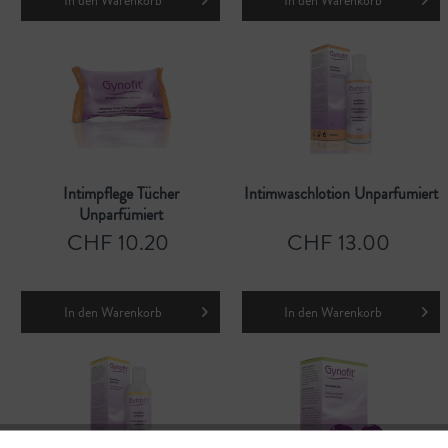
In den
Warenkorb
In den
Warenkorb
Intimpflege Tücher
Intimwaschlotion Unparfumiert
Unparfümiert
CHF 10.20
CHF 13.00
In den
Warenkorb
In den
Warenkorb