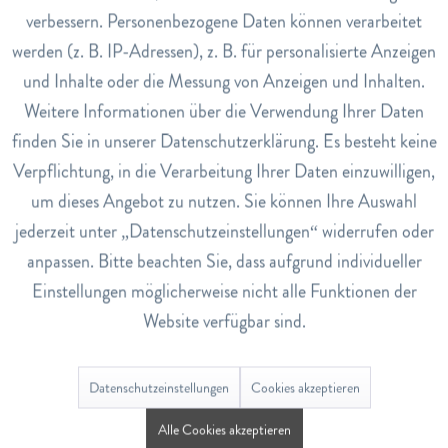
verbessern. Personenbezogene Daten können verarbeitet
Art.Nr.
werden (z. B. IP-Adressen), z. B. für personalisierte Anzeigen
2469557
Inaktiv
Tracking
und Inhalte oder die Messung von Anzeigen und Inhalten.
EAN
Weitere Informationen über die Verwendung Ihrer Daten
7611600521029
Inaktiv
Service
finden Sie in unserer Datenschutzerklärung. Es besteht keine
Lagerbestand
Verpflichtung, in die Verarbeitung Ihrer Daten einzuwilligen,
20
um dieses Angebot zu nutzen. Sie können Ihre Auswahl
jederzeit unter „Datenschutzeinstellungen“ widerrufen oder
Bewertungen
0
anpassen. Bitte beachten Sie, dass aufgrund individueller
Einstellungen möglicherweise nicht alle Funktionen der
Bewertungen lesen, schreiben und diskutieren...
mehr
Website verfügbar sind.
Ähnliche Artikel
Datenschutzeinstellungen
Cookies akzeptieren
Alle Cookies akzeptieren