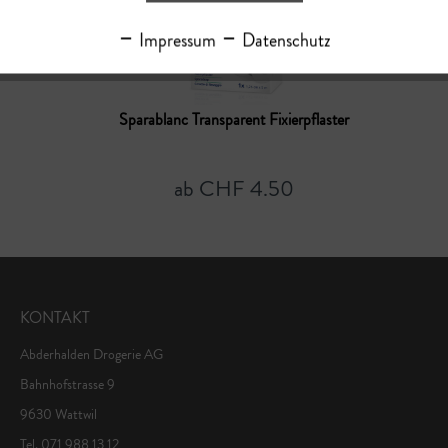
Impressum
Datenschutz
Sparablanc Transparent Fixierpflaster
ab CHF 4.50
KONTAKT
Abderhalden Drogerie AG
Bahnhofstrasse 9
9630 Wattwil
Tel. 071 988 13 12