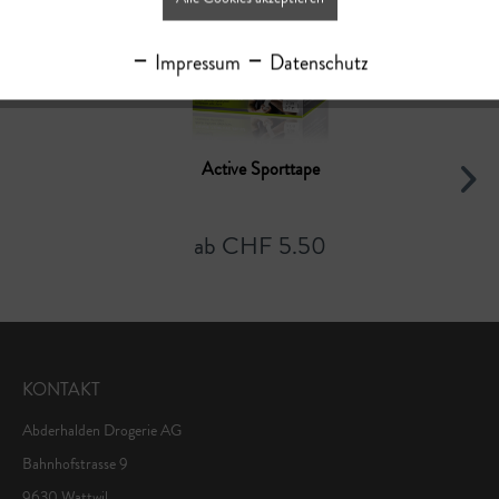
Impressum
Datenschutz
Active Sporttape
ab CHF 5.50
KONTAKT
Abderhalden Drogerie AG
Bahnhofstrasse 9
9630 Wattwil