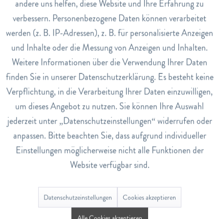
Zeitraum hinweg getragen werden.
andere uns helfen, diese Website und Ihre Erfahrung zu
Inaktiv
Marketing
verbessern. Personenbezogene Daten können verarbeitet
Art.Nr.
werden (z. B. IP-Adressen), z. B. für personalisierte Anzeigen
Inaktiv
Tracking
7769380
und Inhalte oder die Messung von Anzeigen und Inhalten.
EAN
Weitere Informationen über die Verwendung Ihrer Daten
Inaktiv
Service
8719172260762
finden Sie in unserer Datenschutzerklärung. Es besteht keine
Verpflichtung, in die Verarbeitung Ihrer Daten einzuwilligen,
Lagerbestand
0
um dieses Angebot zu nutzen. Sie können Ihre Auswahl
jederzeit unter „Datenschutzeinstellungen“ widerrufen oder
anpassen. Bitte beachten Sie, dass aufgrund individueller
Bewertungen
0
Einstellungen möglicherweise nicht alle Funktionen der
Bewertungen lesen, schreiben und diskutieren...
mehr
Website verfügbar sind.
Ähnliche Artikel
Datenschutzeinstellungen
Cookies akzeptieren
Alle Cookies akzeptieren