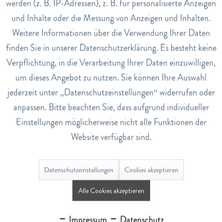
werden (z. B. IP-Adressen), z. B. für personalisierte Anzeigen
Hinweise
Inaktiv
Tracking
und Inhalte oder die Messung von Anzeigen und Inhalten.
60% Aeroprene, 15% Baumwolle, 20% Polyester, 5% Latex.
Weitere Informationen über die Verwendung Ihrer Daten
Art.Nr.
Inaktiv
Service
finden Sie in unserer Datenschutzerklärung. Es besteht keine
7624790
Verpflichtung, in die Verarbeitung Ihrer Daten einzuwilligen,
EAN
um dieses Angebot zu nutzen. Sie können Ihre Auswahl
7640170315226
jederzeit unter „Datenschutzeinstellungen“ widerrufen oder
Lagerbestand
anpassen. Bitte beachten Sie, dass aufgrund individueller
2
Einstellungen möglicherweise nicht alle Funktionen der
Pflegenanleitung
Website verfügbar sind.
Waschen mit Feinwaschmittel bei maximal +35 ºC. Bei
Handwäsche nicht reiben und auswinden. Die Produkte
Datenschutzeinstellungen
Cookies akzeptieren
nicht auf einem Heizkörper trocknen, nicht bügeln, nicht
aufhellen (keine aufhellenden, chlorhaltigen Waschmittel
Alle Cookies akzeptieren
nutzen) und nicht chemisch reinigen.
Impressum
Datenschutz