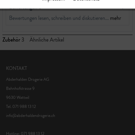
Bewertungen
0
Bewertungen lesen, schreiben und diskutieren...
mehr
Zubehör
3
Ähnliche Artikel
KONTAKT
Abderhalden Drogerie AG
Bahnhofstrasse 9
9630 Wattwil
Tel. 071 988 13 12
info@abderhaldendrogerie.ch
Hotline: 071 988 13 12