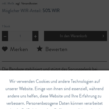
inkl. MwSt.
zzgl. Versandkosten
Möglicher WIR-Anteil:
50% WIR
1 Stück
In den
Warenkorb
Merken
Bewerten
Die Bandage stabilisiert und stützt das Sprunggelenk bei
Zerrungen, Verstauchungen oder Instabilität. Sie eignet sich
Aktiv
Wir verwenden Cookies und andere Technologien auf
Funktionale
zur Prävention und Unterstützung für Sport und Arbeit.
unserer Website. Einige von ihnen sind essenziell, während
Durch den praktischen Velcroverschluss und dem weichen
andere uns helfen, diese Website und Ihre Erfahrung zu
Inaktiv
Marketing
Material passt sie sich jedem Fuss an.
verbessern. Personenbezogene Daten können verarbeitet