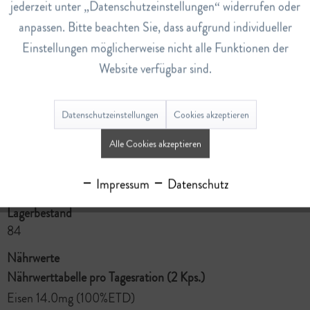
jederzeit unter „Datenschutzeinstellungen“ widerrufen oder
trocken, lichtgeschützt und für Kinder unerreichbar
anpassen. Bitte beachten Sie, dass aufgrund individueller
aufbewahren.
Einstellungen möglicherweise nicht alle Funktionen der
Dosierung
Website verfügbar sind.
2 Kapseln täglich mit Flüssigkeit einnehmen. Empfohlene
Tagesdosis nicht überschreiten.
Datenschutzeinstellungen
Cookies akzeptieren
Art.Nr.
110006626
Alle Cookies akzeptieren
EAN
Impressum
Datenschutz
2000100066263
Lagerbestand
84
Nährwerte
Nährwerttabelle pro Tagesration (2 Kps.)
Eisen 14.0mg (100%ETD)